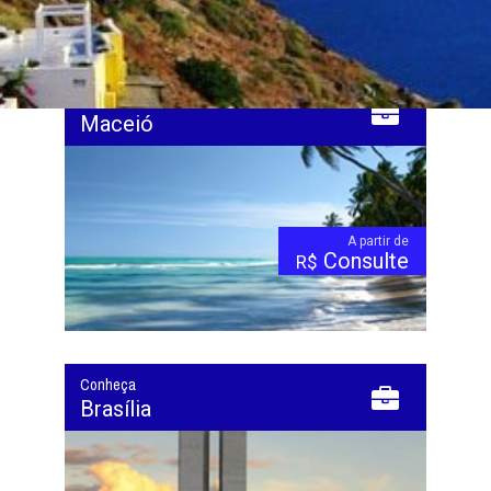
Apenas cotação. Valores / disponibilidade sujeitos a alteração. Somente a
emissão garante o valor da tarifa.
Conheça
Maceió
A partir de
Consulte
R$
Conheça
Brasília