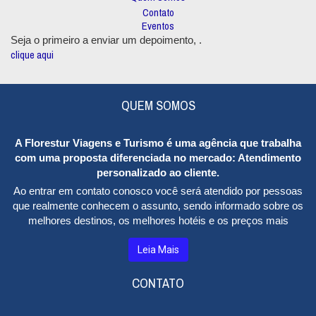
Contato
Eventos
Seja o primeiro a enviar um depoimento,
.
clique aqui
QUEM SOMOS
A
Florestur Viagens e Turismo
é uma agência que trabalha
com uma proposta diferenciada no mercado: Atendimento
personalizado ao cliente.
Ao entrar em contato conosco você será atendido por pessoas
que realmente conhecem o assunto, sendo informado sobre os
melhores destinos, os melhores hotéis e os preços mais
baixos, além de locais para diversão e entretenimento. Tudo de
acordo com o seu gosto e o seu bolso.
Leia Mais
Nossa equipe é composta de profissionais competentes e
CONTATO
totalmente qualificados na área, além de uma estrutura
organizada e preparada para receber bem e satisfazer suas
necessidades. Nossa missão é trabalhar para que o cliente