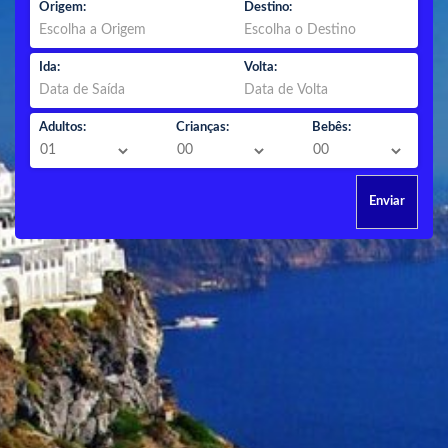
Origem:
Destino:
Ida:
Volta:
Adultos:
Crianças:
Bebês:
Enviar
PACOTES NACIONAIS &
INTERNACIONAIS
saindo de
São Paulo
,
preço por pessoa