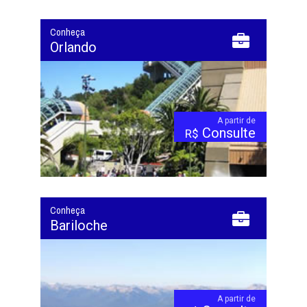
Conheça
Orlando
A partir de
Consulte
R$
Conheça
Bariloche
A partir de