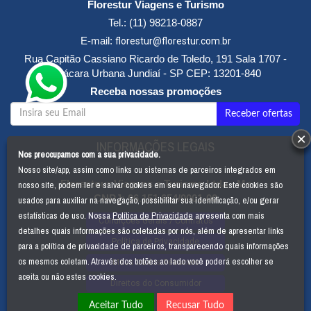
Florestur Viagens e Turismo
desfrute da satisfação de viajar em sua plenitude.
Tel.:
(11) 98218-0887
Entre os serviços oferecidos pela
Florestur Viagens e
E-mail:
florestur@florestur.com.br
Turismo
podemos destacar:
Rua Capitão Cassiano Ricardo de Toledo, 191 Sala 1707 -
Sistema "on line" de reservas e emissões de passagens aéreas
Chácara Urbana
Jundiaí
-
SP
CEP:
13201-840
nacionais e internacionais com todas as companhias aéreas.
Sistema de emissão de bilhete eletrônico ("e-ticket") com todas as
Receba nossas promoções
companhias aéreas que dispõe dessa modalidade de serviços.
Sistema de reservas e informações de hotéis no Brasil e exterior
Aluguel de veículos no Brasil e exterior
×
INFORMAÇÕES LEGAIS
Serviços de traslados aeroporto/hotel/aeroporto, "city tour" e
Nos preocupamos com a sua privacidade.
passeios específicos de interesse.
Nosso site/app, assim como links ou sistemas de parceiros integrados em
Preparação de pacotes de viagens nacionais e internacionais,
nosso site, podem ler e salvar cookies em seu navegador. Este cookies são
Florestour Viagens e Turismo Ltda - Me
individuais, para famílias, grupos de pessoas e empresas em geral.
CNPJ:
06.151.654/0001-00
usados para auxiliar na navegação, possibilitar sua identificação, e/ou gerar
estatísticas de uso. Nossa
Política de Privacidade
apresenta com mais
Condições Gerais / Contratos
detalhes quais informações são coletadas por nós, além de apresentar links
Política de Privacidade
para a política de privacidade de parceiros, transparecendo quais informações
os mesmos coletam. Através dos botões ao lado você poderá escolher se
Meus Dados Pessoais
aceita ou não estes cookies.
Direitos do Consumidor
Aceitar Tudo
Recusar Tudo